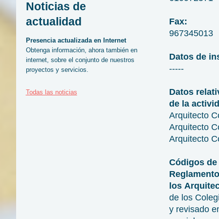
Noticias de
actualidad
Fax:
967345013
Presencia actualizada en Internet
Obtenga información, ahora también en
Datos de ins
internet, sobre el conjunto de nuestros
-----
proyectos y servicios.
Datos relati
Todas las noticias
de la activi
Arquitecto C
Arquitecto C
Arquitecto C
Códigos de 
Reglamento
los
Arquite
de
los
Coleg
y
re
v
i
sado
e