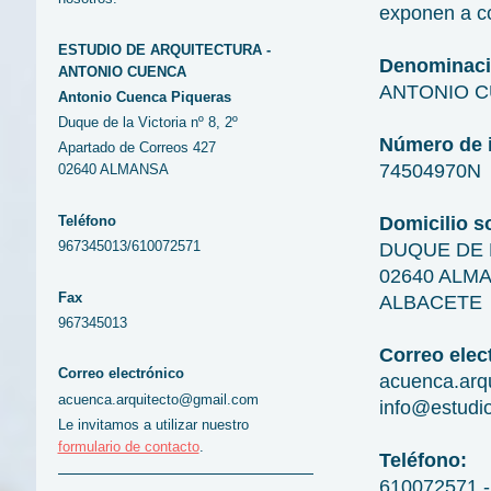
exponen a co
ESTUDIO DE ARQUITECTURA -
Denominaci
ANTONIO CUENCA
ANTONIO C
Antonio Cuenca Piqueras
Duque de la Victoria nº 8, 2º
Número de i
Apartado de Correos 427
74504970N
02640 ALMANSA
Teléfono
Domicilio so
967345013/610072571
DUQUE DE L
02640 ALM
Fax
ALBACETE
967345013
Correo elec
Correo electrónico
acuenca.arq
acuenca.arquitecto@gmail.com
info@estudio
Le invitamos a utilizar nuestro
formulario de contacto
.
Teléfono:
610072571 