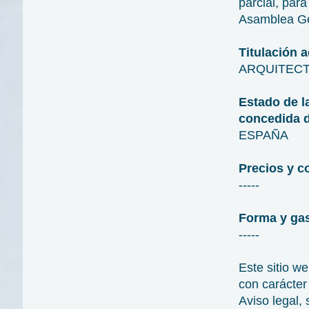
parcial, par
Asamblea G
Titulación 
ARQUITECTO
Estado de l
concedida d
ESPAÑA
Precios y c
-----
Forma y gas
-----
Este sitio 
con carácter
Aviso legal,